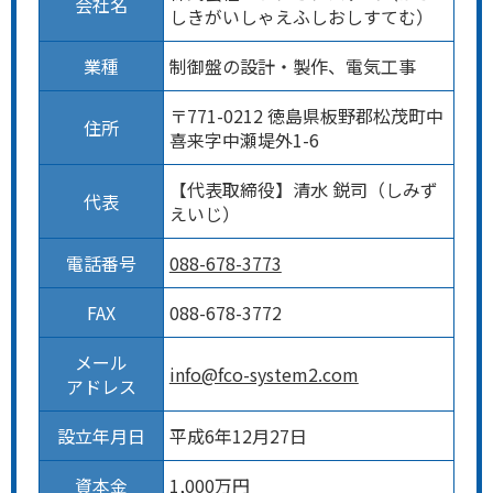
会社名
しきがいしゃえふしおしすてむ）
業種
制御盤の設計・製作、電気工事
〒771-0212 徳島県板野郡松茂町中
住所
喜来字中瀬堤外1-6
【代表取締役】清水 鋭司（しみず
代表
えいじ）
電話番号
088-678-3773
FAX
088-678-3772
メール
info@fco-system2.com
アドレス
設立年月日
平成6年12月27日
資本金
1,000万円